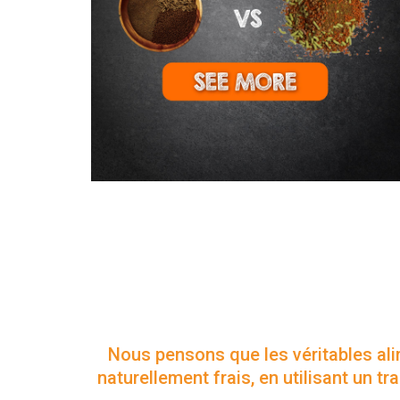
Découvrez notre technique in
où nous combinons la scien
éleveurs le
Nous pensons que les véritables ali
naturellement frais, en utilisant un 