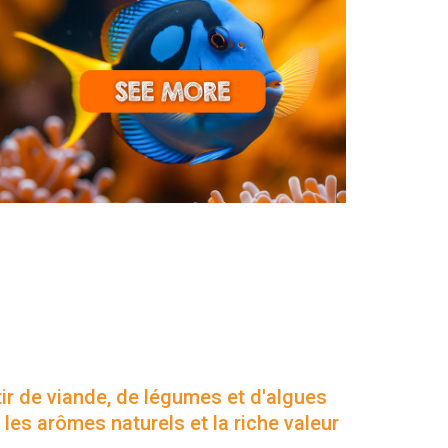
pour les poissons d'ornement,
ition avec l'expérience des
ys du monde.
ir de viande, de légumes et d'algues
les arômes naturels et la riche valeur