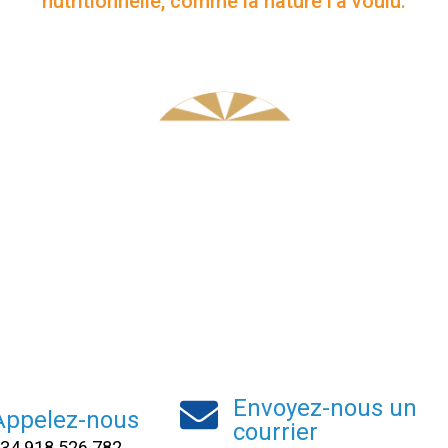
nutritionnelle, comme la nature l'a voulu.
Envoyez-nous un
Appelez-nous
courrier
34 918 526 782